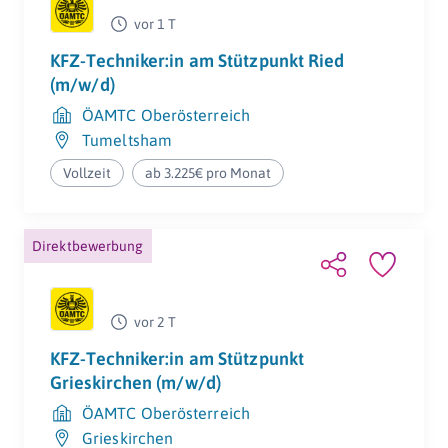
vor 1 T
KFZ-Techniker:in am Stützpunkt Ried
(m/w/d)
ÖAMTC Oberösterreich
Flexible
Tumeltsham
Arbeitszeiten
Vollzeit
ab 3.225€ pro Monat
Direktbewerbung
vor 2 T
KFZ-Techniker:in am Stützpunkt
Grieskirchen (m/w/d)
ÖAMTC Oberösterreich
Grieskirchen