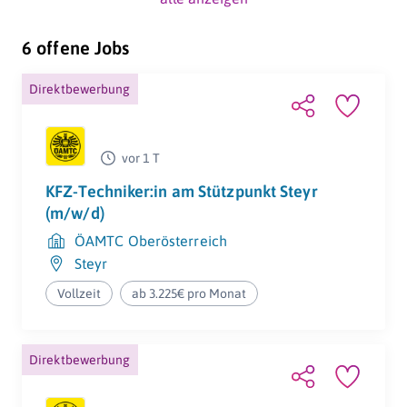
6 offene Jobs
Direktbewerbung
Zusätzliche
Parkplatz
Urlaubstage
vor 1 T
KFZ-Techniker:in am Stützpunkt Steyr
(m/w/d)
ÖAMTC Oberösterreich
Ergonomischer
Arbeitskleidung
Arbeitsplatz
Steyr
Vollzeit
ab 3.225€ pro Monat
Direktbewerbung
Firmenevents
Jobrad