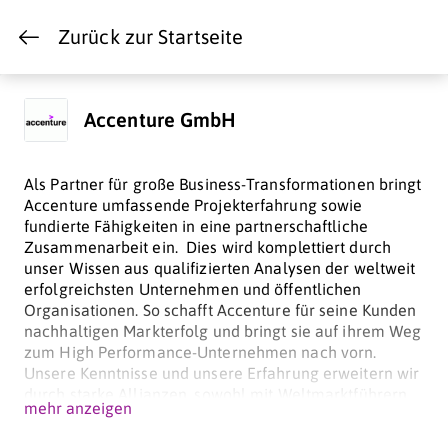
Zurück zur Startseite
Accenture GmbH
Als Partner für große Business-Transformationen bringt
Accenture umfassende Projekterfahrung sowie
fundierte Fähigkeiten in eine partnerschaftliche
Zusammenarbeit ein. Dies wird komplettiert durch
unser Wissen aus qualifizierten Analysen der weltweit
erfolgreichsten Unternehmen und öffentlichen
Organisationen. So schafft Accenture für seine Kunden
nachhaltigen Markterfolg und bringt sie auf ihrem Weg
zum High Performance-Unternehmen nach vorn.
Unsere Kenntnisse und unsere Erfahrung erweitern wir
durch starke Allianzen, sowohl mit Weltmarktführern
mehr anzeigen
als auch mit aufstrebenden Technologieunternehmen.
Damit können wir unseren Kunden vor den