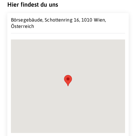
Mitbewerbern Spitzen-Tools, -Technologien und -
Hier findest du uns
Kenntnisse zur Verfügung stellen und so einen klaren
Mehrwert schaffen.
Börsegebäude, Schottenring 16, 1010 Wien,
Österreich
Suche Standort...