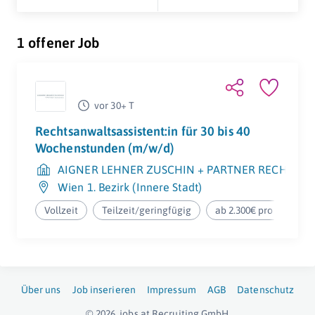
1 offener Job
vor 30+ T
Rechtsanwaltsassistent:in für 30 bis 40
Wochenstunden (m/w/d)
AIGNER LEHNER ZUSCHIN + PARTNER RECHTSA
Wien 1. Bezirk (Innere Stadt)
Vollzeit
Teilzeit/geringfügig
ab 2.300€ pro Monat
Über uns
Job inserieren
Impressum
AGB
Datenschutz
© 2026
jobs.at
Recruiting GmbH