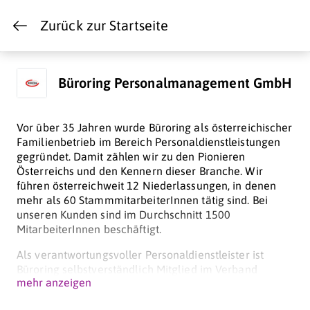
Zurück zur Startseite
Büroring Personalmanagement GmbH
Vor über 35 Jahren wurde Büroring als österreichischer
Familienbetrieb im Bereich Personaldienstleistungen
gegründet. Damit zählen wir zu den Pionieren
Österreichs und den Kennern dieser Branche. Wir
führen österreichweit 12 Niederlassungen, in denen
mehr als 60 StammmitarbeiterInnen tätig sind. Bei
unseren Kunden sind im Durchschnitt 1500
MitarbeiterInnen beschäftigt.
Als verantwortungsvoller Personaldienstleister ist
Büroring selbstverständlich Mitglied im Verband
mehr anzeigen
Österreichs Personaldienstleister (ÖPD ehemals VZA)
sowie in der internationalen Dachorganisation CIETT.