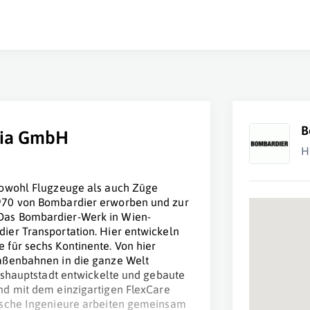
B
ria GmbH
H
sowohl Flugzeuge als auch Züge
970 von Bombardier erworben und zur
Das Bombardier-Werk in Wien-
ier Transportation. Hier entwickeln
für sechs Kontinente. Von hier
aßenbahnen in die ganze Welt
deshauptstadt entwickelte und gebaute
nd mit dem einzigartigen
FlexCare
ische Ingenieure arbeiten gemeinsam