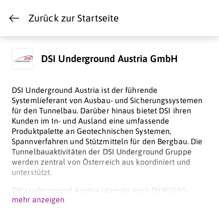
Zurück zur Startseite
DSI Underground Austria GmbH
DSI Underground Austria ist der führende
Systemlieferant von Ausbau- und Sicherungssystemen
für den Tunnelbau. Darüber hinaus bietet DSI ihren
Kunden im In- und Ausland eine umfassende
Produktpalette an Geotechnischen Systemen,
Spannverfahren und Stützmitteln für den Bergbau. Die
Tunnelbauaktivitäten der DSI Underground Gruppe
werden zentral von Österreich aus koordiniert und
unterstützt.
DSI Underground Austria (damals noch DYWIDAG-
mehr anzeigen
Systems) war ursprünglich in Elsbethen bei Salzburg
angesiedelt. Nach der Fusion mit der ALWAG