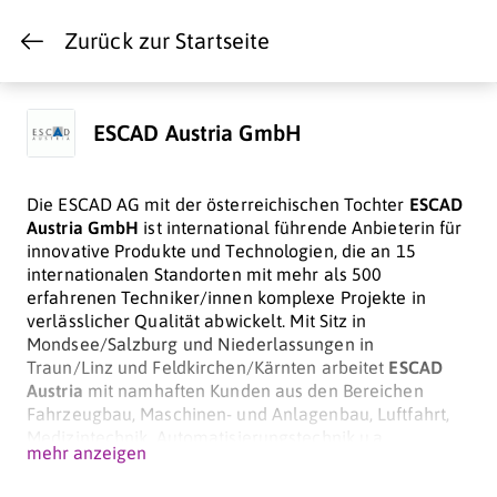
Zurück zur Startseite
ESCAD Austria GmbH
Die ESCAD AG mit der österreichischen Tochter
ESCAD
Austria GmbH
ist international führende Anbieterin für
innovative Produkte und Technologien, die an 15
internationalen Standorten mit mehr als 500
erfahrenen Techniker/innen komplexe Projekte in
verlässlicher Qualität abwickelt. Mit Sitz in
Mondsee/Salzburg und Niederlassungen in
Traun/Linz und Feldkirchen/Kärnten arbeitet
ESCAD
Austria
mit namhaften Kunden aus den Bereichen
Fahrzeugbau, Maschinen- und Anlagenbau, Luftfahrt,
Medizintechnik, Automatisierungstechnik u.a.
mehr anzeigen
zusammen.