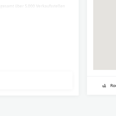
sgesamt über 5.000 Verkaufsstellen
betrug im Jahr 2015 in Österreich 185
Ro