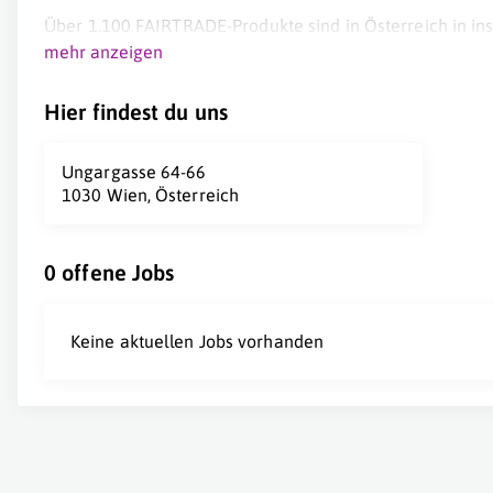
Über 1.100 FAIRTRADE-Produkte sind in Österreich in in
verfügbar. Der Gesamtumsatz mit FAIRTRADE-Produkten 
mehr anzeigen
Mio Euro.
Hier findest du uns
Ungargasse 64-66
1030 Wien, Österreich
0 offene Jobs
Keine aktuellen Jobs vorhanden