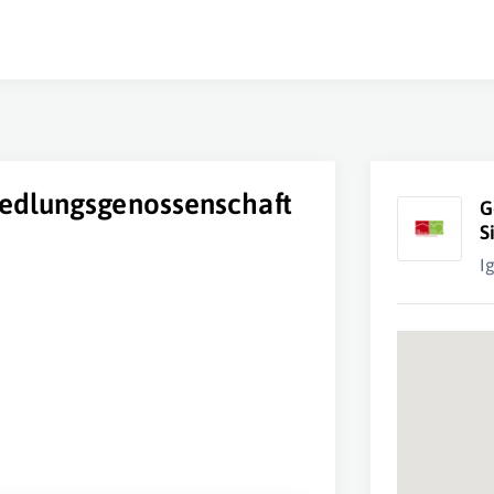
edlungsgenossenschaft
G
S
I