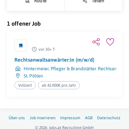
Route
Teilen
1 offener Job
vor 30+ T
Rechtsanwaltsanwärter:in (m/w/d)
Hintermeier, Pfleger & Brandstätter Rechtsanwält
St. Pölten
Vollzeit
ab 42.000€ pro Jahr
Über uns
Job inserieren
Impressum
AGB
Datenschutz
© 2026
jobs.at
Recruiting GmbH