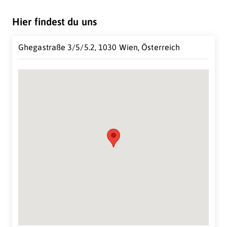
Darüber hinaus bieten wir selbstverständlich auch
Unterstützung bei realen Ereignissen.
Hier findest du uns
Ghegastraße 3/5/5.2, 1030 Wien, Österreich
Suche Standort...