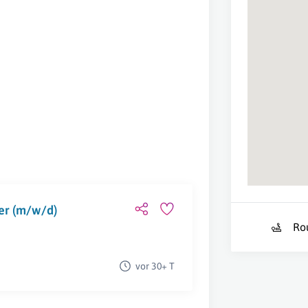
rer (m/w/d)
Ro
vor 30+ T