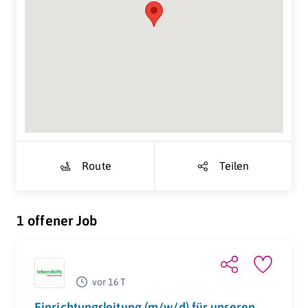
Suche Standort...
Route
Teilen
1 offener Job
vor 16 T
Einrichtungsleitung (m/w/d) für unseren