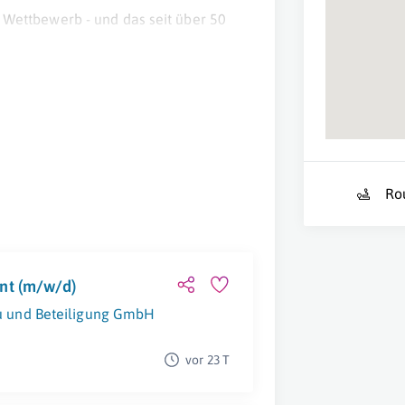
m Wettbewerb - und das seit über 50
 in neue Wohnbauprojekte investiert.
h unsere Herstellungs- und
ein bewährtes Netzwerk an Experten
Ro
estmöglich und umfassend zu betreuen.
Projekte von der Grundstückswahl
rwaltung.
nt (m/w/d)
 und Beteiligung GmbH
Linz
vor 23 T