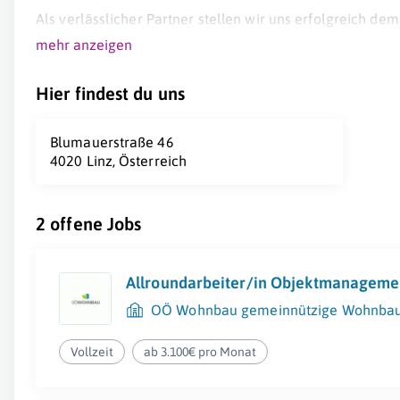
Als verlässlicher Partner stellen wir uns erfolgreich de
Jahren.
mehr anzeigen
Wir sind dem Prinzip der Gemeinnützigkeit verpflichtet:
Hier findest du uns
1. Vermögenswidmung: Unsere Erträge werden umgehend
2. Keine Gewinnmaximierung: Unsere Entgelte sind durc
Blumauerstraße 46
Bewirtschaftungskosten gedeckelt.
4020 Linz, Österreich
Hohe Kompetenz, gesicherte Auftragsdurchführung und 
und Dienstleistern ermöglicht es uns, unsere Kunden b
2 offene Jobs
Als Komplettanbieter entwickeln wir maßgeschneiderte 
über Planung, Bauleitung bis hin zur Verwertung und Ve
Allroundarbeiter/in Objektmanageme
OÖ Wohnbau gemeinnützige Wohnbau
Vollzeit
ab 3.100€ pro Monat