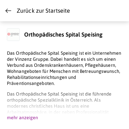
Zurück zur Startseite
Orthopädisches Spital Speising
Das Orthopädische Spital Speising ist ein Unternehmen
der Vinzenz Gruppe. Dabei handelt es sich um einen
Verbund aus Ordenskrankenhäusern, Pflegehäusern,
Wohnangeboten für Menschen mit Betreuungswunsch,
Rehabilitationseinrichtungen und
Präventionsangeboten.
Das Orthopädische Spital Speising ist die führende
orthopädische Spezialklinik in Österreich. Als
modernes christliches Haus ist uns eine
Arbeitsatmosphäre, in der neben Professionalität
mehr anzeigen
Freundlichkeit und Herzlichkeit hoch gehalten werden,
wichtig.