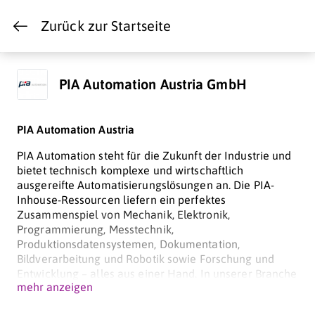
Zurück zur Startseite
PIA Automation Austria GmbH
PIA Automation Austria
PIA Automation steht für die Zukunft der Industrie und
bietet technisch komplexe und wirtschaftlich
ausgereifte Automatisierungslösungen an. Die PIA-
Inhouse-Ressourcen liefern ein perfektes
Zusammenspiel von Mechanik, Elektronik,
Programmierung, Messtechnik,
Produktionsdatensystemen, Dokumentation,
Bildverarbeitung und Robotik sowie Forschung und
Entwicklung – alles aus einer Hand. In unserer Branche
mehr anzeigen
sind genau deswegen Fähigkeiten und Fertigkeiten der
Mitarbeiter die wichtigste Ressource. In allen