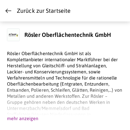
Zurück zur Startseite
Rösler Oberflächentechnik GmbH
Rösler Oberflächentechnik GmbH ist als
Komplettanbieter internationaler Marktführer bei der
Herstellung von Gleitschliff- und Strahlanlagen,
Lackier- und Konservierungssystemen, sowie
Verfahrensmitteln und Technologie für die rationelle
Oberflächenbearbeitung (Entgraten, Entzundern,
Entsanden, Polieren, Schleifen, Glätten, Reinigen,...) von
Metallen und anderen Werkstoffen. Zur Rösler –
Gruppe gehören neben den deutschen Werken in
Untermerzbach/Memmelsdorf und Bad
Staffelstein/Hausen Niederlassungen in
mehr anzeigen
Großbritannien, Frankreich, Italien, den Niederlanden,
Belgien, Österreich, Serbien, Schweiz, Spanien,