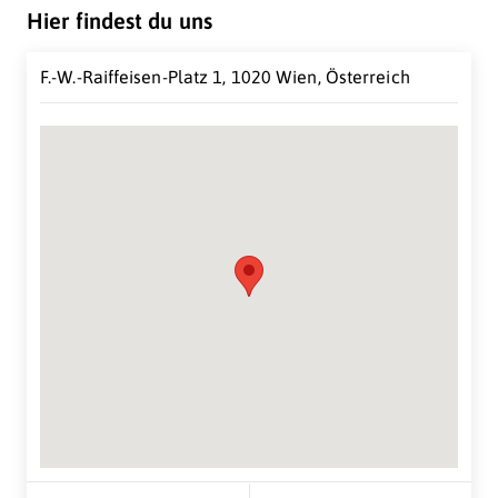
Spitzeninstitut.
Hier findest du uns
Gemeinsam mit ihren Eigentümern, den
selbstständigen niederösterreichischen
F.-W.-Raiffeisen-Platz 1, 1020 Wien, Österreich
Raiffeisenbanken, ist die Raiffeisen-Holding NÖ-Wien
in den Gemeinden und Regionen Niederösterreichs
darüber hinaus eine wichtige wirtschaftliche und
gesellschaftliche Kraft. Banken und
Beteiligungsunternehmen ermöglichen nicht nur
notwendige Investitionen in den Regionen, sie sind
auch bedeutende Arbeitgeber. Die Raiffeisen-Holding
NÖ-Wien steht österreichweit für eine
Bruttowertschöpfung von mehr als 1,6 Milliarden Euro
und rund 12.000 Arbeitsplätze.
Suche Standort...