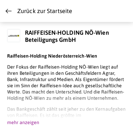
Zurück zur Startseite
RAIFFEISEN-HOLDING NÖ-Wien
Beteiligungs GmbH
Raiffeisen-Holding Niederösterreich-Wien
Der Fokus der Raiffeisen-Holding NÖ-Wien liegt auf
ihren Beteiligungen in den Geschäftsfeldern Agrar,
Bank, Infrastruktur und Medien. Als Eigentümer fördert
sie im Sinn der Raiffeisen-Idee auch gesellschaftliche
Werte. Das macht den Unterschied. Und die Raiffeisen-
Holding NÖ-Wien zu mehr als einem Unternehmen.
Das Bankgeschäft zählt seit jeher zu den Kernaufgaben
von Raiffeisen. Es ist das größte im
Beteiligungsportfolio der Raiffeisen-Holding NÖ-Wien:
mehr anzeigen
Die Raiffeisenlandesbank NÖ-Wien ist das