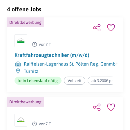
4 offene Jobs
Direktbewerbung
Zusätzliche
Parkplatz
Urlaubstage
vor 7 T
Kraftfahrzeugtechniker (m/w/d)
Raiffeisen-Lagerhaus St. Pölten Reg. GenmbH
Türnitz
Firmenwagen
Firmenhandy
kein Lebenslauf nötig
Vollzeit
ab 3.200€ pro Monat
Direktbewerbung
Reinigung von
Firmenlaptop
Arbeitskleidung
vor 7 T