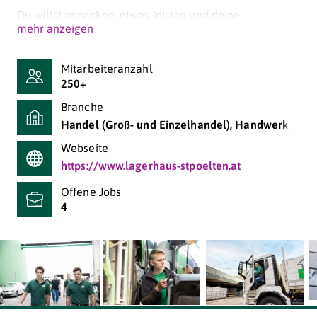
Du willst anpacken, etwas leisten und deine
mehr anzeigen
Fähigkeiten einsetzen und erweitern? Dann komm zu
uns und erlebe, was #DeineKraft bewirkt.
Mitarbeiteranzahl
250+
Branche
Handel (Groß- und Einzelhandel), Handwerk/Gewe
Webseite
https://www.lagerhaus-stpoelten.at
Offene Jobs
4