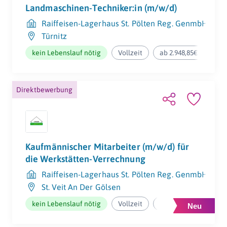
Landmaschinen-Techniker:in (m/w/d)
Raiffeisen-Lagerhaus St. Pölten Reg. GenmbH
Türnitz
kein Lebenslauf nötig
Vollzeit
ab 2.948,85€ pro Mon
Ergonomischer
Firmenevents
Arbeitsplatz
Direktbewerbung
Sicherheitsausrüstun
Arbeitskleidung
Kaufmännischer Mitarbeiter (m/w/d) für
g
die Werkstätten-Verrechnung
Raiffeisen-Lagerhaus St. Pölten Reg. GenmbH
St. Veit An Der Gölsen
kein Lebenslauf nötig
Vollzeit
ab 2.540,96€ pro Mon
Bonuszahlungen