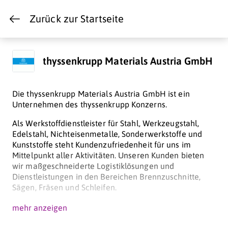
Zurück zur Startseite
thyssenkrupp Materials Austria GmbH
Die thyssenkrupp Materials Austria GmbH ist ein
Unternehmen des thyssenkrupp Konzerns.
Als Werkstoffdienstleister für Stahl, Werkzeugstahl,
Edelstahl, Nichteisenmetalle, Sonderwerkstoffe und
Kunststoffe steht Kundenzufriedenheit für uns im
Mittelpunkt aller Aktivitäten. Unseren Kunden bieten
wir maßgeschneiderte Logistiklösungen und
Dienstleistungen in den Bereichen Brennzuschnitte,
Sägen, Fräsen und Schleifen.
Mit unseren über 220 Mitarbeiterinnen und
mehr anzeigen
Mitarbeitern und 5 Standorten in Wien (3), Linz-
Hörsching und Graz sind wir immer nah dran an