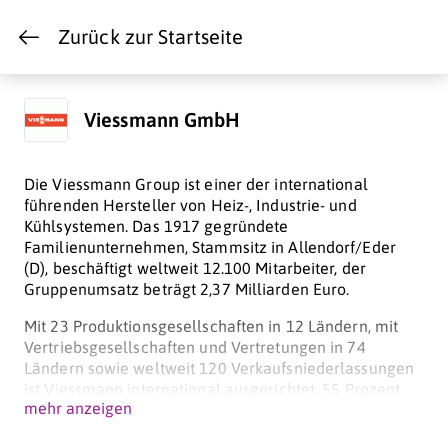
Zurück zur Startseite
Viessmann GmbH
Die Viessmann Group ist einer der international
führenden Hersteller von Heiz-, Industrie- und
Kühlsystemen. Das 1917 gegründete
Familienunternehmen, Stammsitz in Allendorf/Eder
(D), beschäftigt weltweit 12.100 Mitarbeiter, der
Gruppenumsatz beträgt 2,37 Milliarden Euro.
Mit 23 Produktionsgesellschaften in 12 Ländern, mit
Vertriebsgesellschaften und Vertretungen in 74
Ländern sowie weltweit 120 Verkaufsniederlassungen
ist Viessmann international ausgerichtet. 55 Prozent
mehr anzeigen
des Umsatzes entfallen auf das Ausland.
In Österreich ist die Viessmann Ges.m.b.H. seit dem