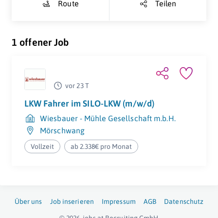
Route
Teilen
1 offener Job
vor 23 T
LKW Fahrer im SILO-LKW (m/w/d)
Wiesbauer - Mühle Gesellschaft m.b.H.
Mörschwang
Vollzeit
ab 2.338€ pro Monat
Über uns
Job inserieren
Impressum
AGB
Datenschutz