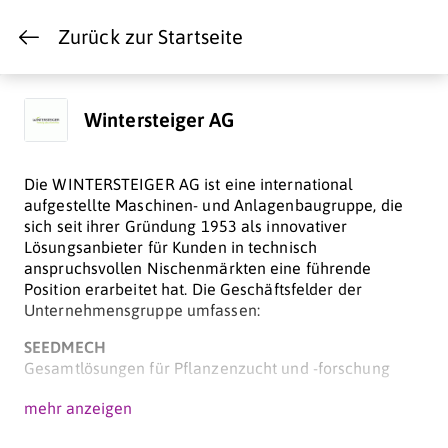
Zurück zur Startseite
Wintersteiger AG
Die WINTERSTEIGER AG ist eine international
aufgestellte Maschinen- und Anlagenbaugruppe, die
sich seit ihrer Gründung 1953 als innovativer
Lösungsanbieter für Kunden in technisch
anspruchsvollen Nischenmärkten eine führende
Position erarbeitet hat. Die Geschäftsfelder der
Unternehmensgruppe umfassen:
SEEDMECH
Gesamtlösungen für Pflanzenzucht und -forschung
SPORTS
mehr anzeigen
Gesamtlösungen für den Verleih und Service von Ski
und Snowboards