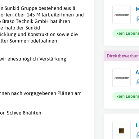
gen Sunkid Gruppe bestehend aus 8
M
orten, über 145 MitarbeiterInnen und
ie Braso Technik GmbH hat ihren
nerhalb der Sunkid
kein Lebens
icklung und Konstruktion sowie die
 aller Sommerrodelbahnen
Direktbewerbu
ir ehestmöglich Verstärkung:
A
ahnen nach vorgegebenen Plänen am
kein Lebens
 von Schweißnähten
L