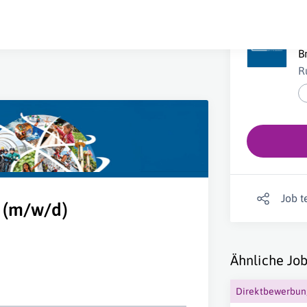
M
B
R
Job t
 (m/w/d)
Ähnliche Job
Direktbewerbu