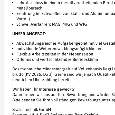
Lehrabschluss in einem metallverarbeitenden Beruf 
Metallbereich
Erfahrung im Schweißen von Stahl- und Aluminiumbau
Vorteil)
Schweißverfahren: MAG, MIG und WIG
UNSER ANGEBOT:
Abwechslungsreiches Aufgabengebiet mit viel Gesta
Individuelle Weiterentwicklungsmöglichkeiten
Flexible Arbeitszeiten in der Nebensaison
Offenes und wertschätzendes Betriebsklima
Das monatliche Mindestentgelt auf Vollzeitbasis liegt la
brutto (KV 2026, LG 3). Gerne sind wir je nach Qualifik
deutlichen Überzahlung bereit.
Wir haben Ihr Interesse geweckt?
Dann freuen wir uns auf Ihre Bewerbung und würden S
Bitte senden Sie Ihre vollständigen Bewerbungsunterl
Braso Technik GmbH
Schattau 64, A-5442 Rußbach am Pass Gschütt