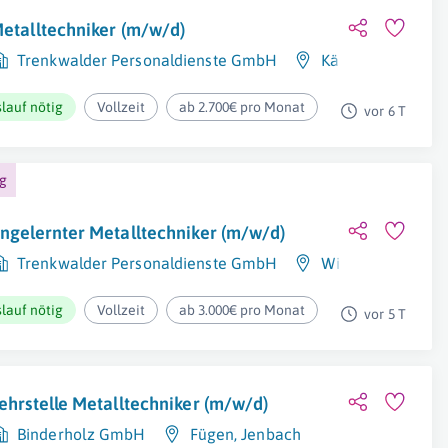
etalltechniker (m/w/d)
Trenkwalder Personaldienste GmbH
Kärnten
lauf nötig
Vollzeit
ab 2.700€ pro Monat
vor 6 T
ng
ngelernter Metalltechniker (m/w/d)
Trenkwalder Personaldienste GmbH
Wildermieming
lauf nötig
Vollzeit
ab 3.000€ pro Monat
vor 5 T
ehrstelle Metalltechniker (m/w/d)
Binderholz GmbH
Fügen
,
Jenbach