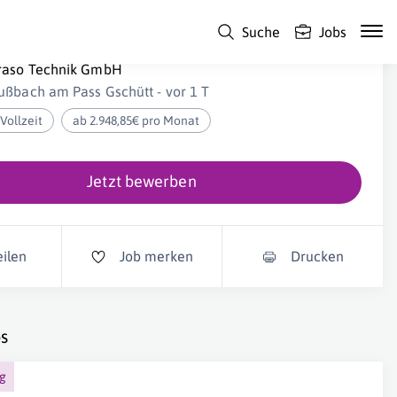
Suche
Jobs
ETALLTECHNIKER / SCHWEISSER (m/w/d)
raso Technik GmbH
ußbach am Pass Gschütt - vor 1 T
Vollzeit
ab 2.948,85€ pro Monat
Jetzt bewerben
eilen
Job merken
Drucken
s
ng