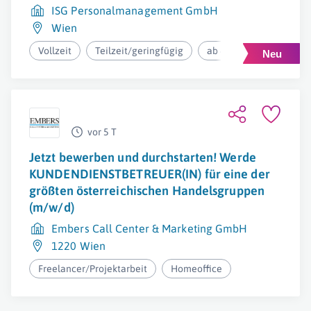
ISG Personalmanagement GmbH
Wien
Vollzeit
Teilzeit/geringfügig
ab 45.000€ pro Jahr
vor 5 T
Jetzt bewerben und durchstarten! Werde
KUNDENDIENSTBETREUER(IN) für eine der
größten österreichischen Handelsgruppen
(m/w/d)
Embers Call Center & Marketing GmbH
1220 Wien
Freelancer/Projektarbeit
Homeoffice