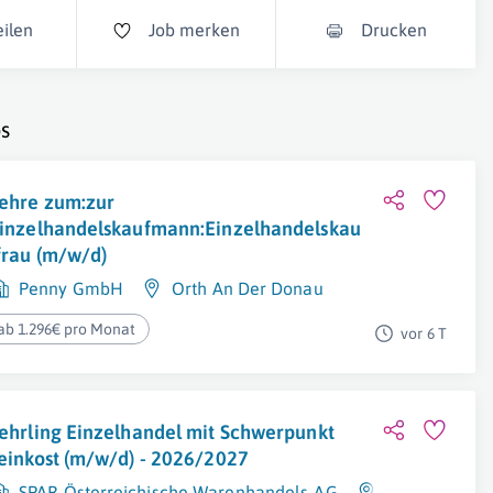
eilen
Job merken
Drucken
s
ehre zum:zur
inzelhandelskaufmann:Einzelhandelskau
frau (m/w/d)
Penny GmbH
Orth An Der Donau
ab 1.296€ pro Monat
vor 6 T
ehrling Einzelhandel mit Schwerpunkt
einkost (m/w/d) - 2026/2027
SPAR Österreichische Warenhandels-AG
Perchtoldsdo