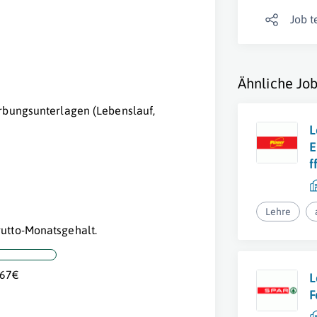
Job t
Ähnliche Job
erbungsunterlagen (Lebenslauf,
L
E
f
Lehre
utto-Monatsgehalt.
,67€
L
F