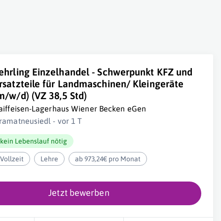
ehrling Einzelhandel - Schwerpunkt KFZ und
rsatzteile für Landmaschinen/ Kleingeräte
m/w/d) (VZ 38,5 Std)
aiffeisen-Lagerhaus Wiener Becken eGen
ramatneusiedl - vor 1 T
kein Lebenslauf nötig
Vollzeit
Lehre
ab 973,24€ pro Monat
Jetzt bewerben