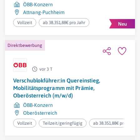
ÖBB-Konzern
Attnang-Puchheim
Vollzeit
ab 38.351,88€ pro Jahr
Direktbewerbung
vor 3 T
Verschublokführer:in Quereinstieg,
Mobilitätsprogramm mit Prämie,
Oberösterreich (m/w/d)
ÖBB-Konzern
Oberösterreich
Vollzeit
Teilzeit/geringfügig
ab 38.351,88€ pro Jahr