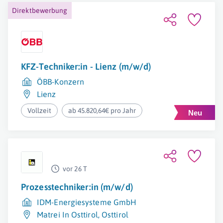
Direktbewerbung
KFZ-Techniker:in - Lienz (m/w/d)
ÖBB-Konzern
Lienz
Vollzeit
ab 45.820,64€ pro Jahr
vor 26 T
Prozesstechniker:in (m/w/d)
IDM-Energiesysteme GmbH
Matrei In Osttirol
,
Osttirol