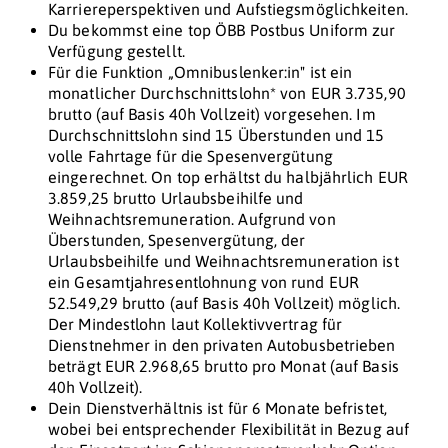
Karriereperspektiven und Aufstiegsmöglichkeiten.
Du bekommst eine top ÖBB Postbus Uniform zur
Verfügung gestellt.
Für die Funktion „Omnibuslenker:in" ist ein
monatlicher Durchschnittslohn* von EUR 3.735,90
brutto (auf Basis 40h Vollzeit) vorgesehen. Im
Durchschnittslohn sind 15 Überstunden und 15
volle Fahrtage für die Spesenvergütung
eingerechnet. On top erhältst du halbjährlich EUR
3.859,25 brutto Urlaubsbeihilfe und
Weihnachtsremuneration. Aufgrund von
Überstunden, Spesenvergütung, der
Urlaubsbeihilfe und Weihnachtsremuneration ist
ein Gesamtjahresentlohnung von rund EUR
52.549,29 brutto (auf Basis 40h Vollzeit) möglich.
Der Mindestlohn laut Kollektivvertrag für
Dienstnehmer in den privaten Autobusbetrieben
beträgt EUR 2.968,65 brutto pro Monat (auf Basis
40h Vollzeit).
Dein Dienstverhältnis ist für 6 Monate befristet,
wobei bei entsprechender Flexibilität in Bezug auf