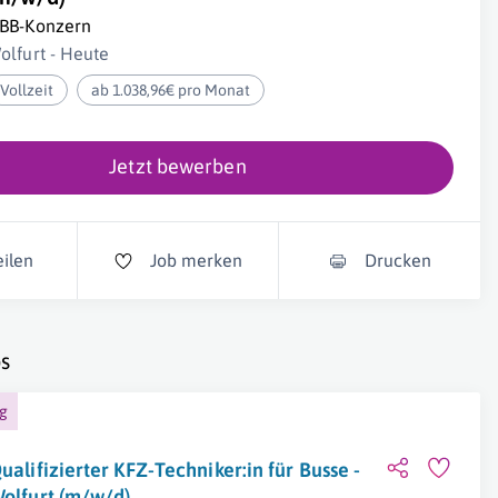
BB-Konzern
olfurt - Heute
Vollzeit
ab 1.038,96€ pro Monat
Jetzt bewerben
eilen
Job merken
Drucken
s
ng
ualifizierter KFZ-Techniker:in für Busse -
olfurt (m/w/d)