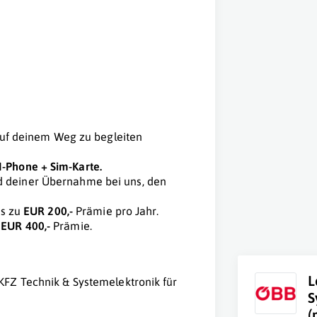
h auf deinem Weg zu begleiten
I-Phone + Sim-Karte.
d deiner Übernahme bei uns, den
is zu
EUR 200,-
Prämie pro Jahr.
u
EUR 400,-
Prämie.
L
KFZ Technik & Systemelektronik für
S
(