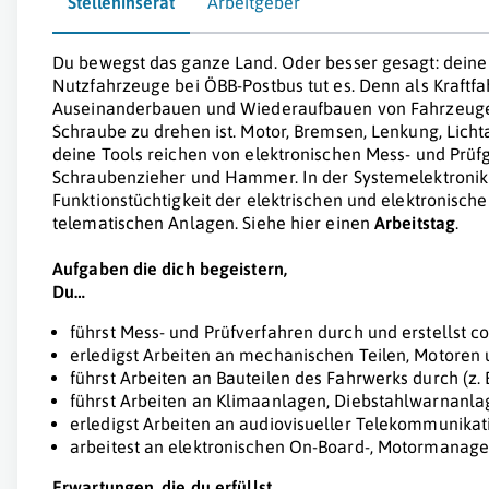
Stelleninserat
Arbeitgeber
Du bewegst das ganze Land. Oder besser gesagt: deine 
Nutzfahrzeuge bei ÖBB-Postbus tut es. Denn als Kraftfah
Auseinanderbauen und Wiederaufbauen von Fahrzeuge
Schraube zu drehen ist. Motor, Bremsen, Lenkung, Licht
deine Tools reichen von elektronischen Mess- und Prüfg
Schraubenzieher und Hammer. In der Systemelektroni
Funktionstüchtigkeit der elektrischen und elektronische
telematischen Anlagen. Siehe hier einen
Arbeitstag
.
Aufgaben die dich begeistern,
Du…
führst Mess- und Prüfverfahren durch und erstellst 
erledigst Arbeiten an mechanischen Teilen, Motoren 
führst Arbeiten an Bauteilen des Fahrwerks durch (z.
führst Arbeiten an Klimaanlagen, Diebstahlwarnanl
erledigst Arbeiten an audiovisueller Telekommunikat
arbeitest an elektronischen On-Board-, Motormanag
Erwartungen, die du erfüllst,