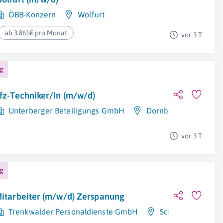
ÖBB-Konzern
Wolfurt
ab 3.861€ pro Monat
vor 3 T
ng
fz-Techniker/In (m/w/d)
Unterberger Beteiligungs GmbH
Dornbirn
vor 3 T
ng
itarbeiter (m/w/d) Zerspanung
Trenkwalder Personaldienste GmbH
Schlins