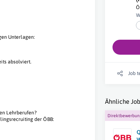
Ö
W
igen Unterlagen:
its absolviert.
Job t
Ähnliche Job
en Lehrberufen?
Direktbewerbu
lingsrecruiting der ÖBB:
Q
W