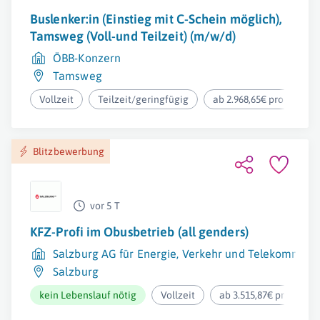
Buslenker:in (Einstieg mit C-Schein möglich),
Tamsweg (Voll-und Teilzeit) (m/w/d)
ÖBB-Konzern
Tamsweg
Vollzeit
Teilzeit/geringfügig
ab 2.968,65€ pro Monat
Blitzbewerbung
vor 5 T
KFZ-Profi im Obusbetrieb (all genders)
Salzburg AG für Energie, Verkehr und Telekommuni
Salzburg
kein Lebenslauf nötig
Vollzeit
ab 3.515,87€ pro Mona