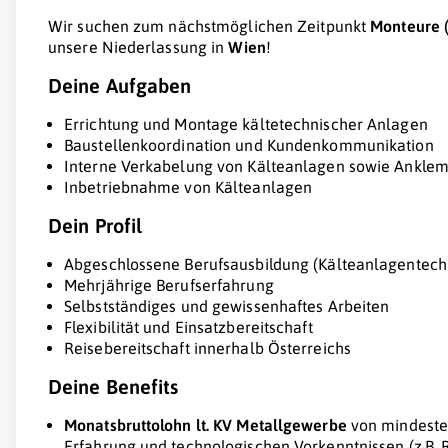
Wir suchen zum nächstmöglichen Zeitpunkt
Monteure 
unsere Niederlassung in
Wien
!
Deine Aufgaben
Errichtung und Montage kältetechnischer Anlagen
Baustellenkoordination und Kundenkommunikation
Interne Verkabelung von Kälteanlagen sowie Ankle
Inbetriebnahme von Kälteanlagen
Dein Profil
Abgeschlossene Berufsausbildung (Kälteanlagentechn
Mehrjährige Berufserfahrung
Selbstständiges und gewissenhaftes Arbeiten
Flexibilität und Einsatzbereitschaft
Reisebereitschaft innerhalb Österreichs
Deine Benefits
Monatsbruttolohn
lt. KV Metallgewerbe
von mindest
Erfahrung und technologischen Vorkenntnissen (z.B. R7