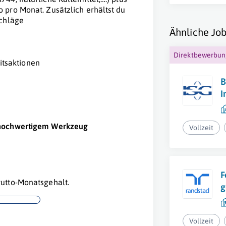
 pro Monat. Zusätzlich erhältst du
schläge
Ähnliche Job
Direktbewerbu
itsaktionen
B
I
hochwertigem Werkzeug
Vollzeit
F
utto-Monatsgehalt.
g
Vollzeit