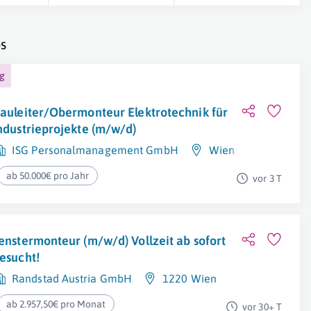
s
ng
auleiter/Obermonteur Elektrotechnik für
ndustrieprojekte (m/w/d)
ISG Personalmanagement GmbH
Wien
ab 50.000€ pro Jahr
vor 3 T
enstermonteur (m/w/d) Vollzeit ab sofort
esucht!
Randstad Austria GmbH
1220 Wien
ab 2.957,50€ pro Monat
vor 30+ T