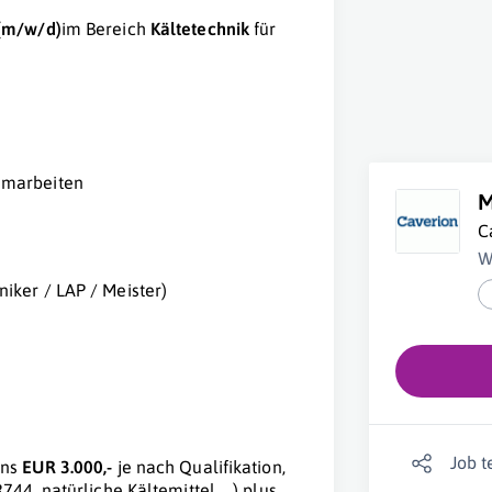
(m/w/d)
im Bereich
Kältetechnik
für
mmarbeiten
M
C
W
iker / LAP / Meister)
Job t
ens
EUR 3.000,-
je nach Qualifikation,
44, natürliche Kältemittel,….) plus