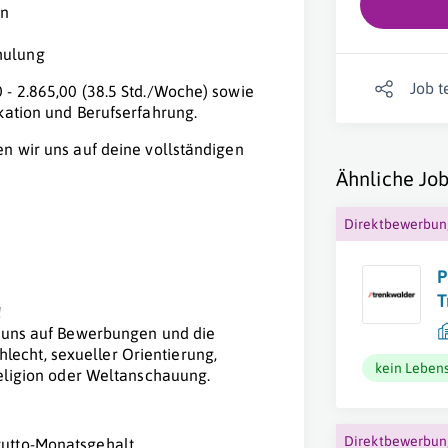
en
hulung
Job t
 - 2.865,00 (38.5 Std./Woche) sowie
kation und Berufserfahrung.
n wir uns auf deine vollständigen
Ähnliche Job
Direktbewerbu
P
T
!
n uns auf Bewerbungen und die
echt, sexueller Orientierung,
kein Lebens
Religion oder Weltanschauung.
Direktbewerbu
utto-Monatsgehalt.