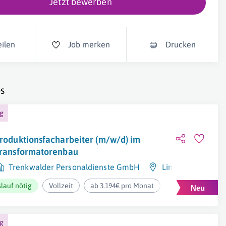
Jetzt bewerben
eilen
Job merken
Drucken
s
ng
roduktionsfacharbeiter (m/w/d) im
ransformatorenbau
Trenkwalder Personaldienste GmbH
Linz
lauf nötig
Vollzeit
ab 3.194€ pro Monat
ng