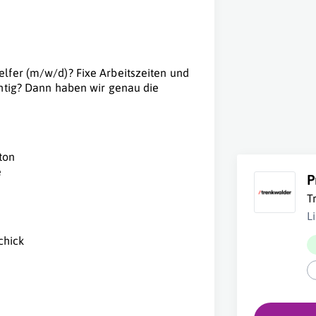
lfer (m/w/d)? Fixe Arbeitszeiten und
chtig? Dann haben wir genau die
ton
e
P
T
L
chick