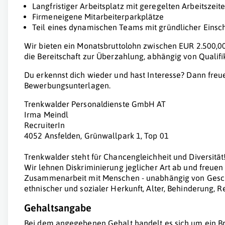
Langfristiger Arbeitsplatz mit geregelten Arbeitszeit
Firmeneigene Mitarbeiterparkplätze
Teil eines dynamischen Teams mit gründlicher Einsc
Wir bieten ein Monatsbruttolohn zwischen EUR 2.500,00
die Bereitschaft zur Überzahlung, abhängig von Qualifi
Du erkennst dich wieder und hast Interesse? Dann freue
Bewerbungsunterlagen.
Trenkwalder Personaldienste GmbH AT
Irma Meindl
RecruiterIn
4052 Ansfelden, Grünwallpark 1, Top 01
Trenkwalder steht für Chancengleichheit und Diversität
Wir lehnen Diskriminierung jeglicher Art ab und freue
Zusammenarbeit mit Menschen - unabhängig von Geschl
ethnischer und sozialer Herkunft, Alter, Behinderung, 
Gehaltsangabe
Bei dem angegebenen Gehalt handelt es sich um ein Br