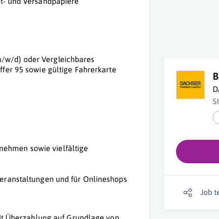
rt- und Versandpapiere
m/w/d) oder Vergleichbares
ffer 95 sowie gültige Fahrerkarte
B
D
S
nehmen sowie vielfältige
 Veranstaltungen und für Onlineshops
Job t
mit Überzahlung auf Grundlage von