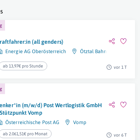
s
ng
raftfahrer:in (all genders)
Energie AG Oberösterreich
Ötztal Bahnhof
,
Zirl
ab 13,97€ pro Stunde
vor 1 T
ng
enker*in (m/w/d) Post Wertlogistik GmbH
 Stützpunkt Vomp
Österreichische Post AG
Vomp
ab 2.061,51€ pro Monat
vor 6 T