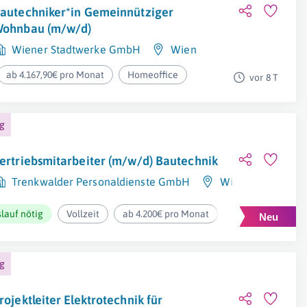
autechniker*in Gemeinnütziger
ohnbau (m/w/d)
Wiener Stadtwerke GmbH
Wien
ab 4.167,90€ pro Monat
Homeoffice
vor 8 T
ng
ertriebsmitarbeiter (m/w/d) Bautechnik
Trenkwalder Personaldienste GmbH
Wien
lauf nötig
Vollzeit
ab 4.200€ pro Monat
ng
rojektleiter Elektrotechnik für