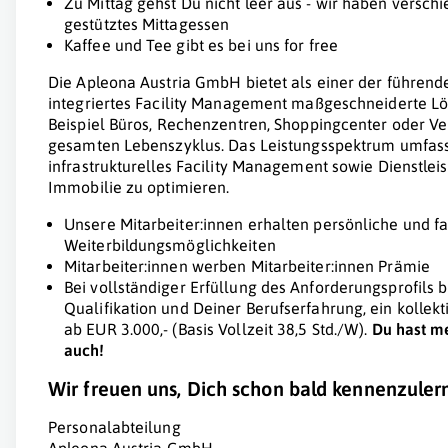
Zu Mittag gehst Du nicht leer aus - wir haben versch
gestütztes Mittagessen
Kaffee und Tee gibt es bei uns for free
Die Apleona Austria GmbH bietet als einer der führende
integriertes Facility Management maßgeschneiderte L
Beispiel Büros, Rechenzentren, Shoppingcenter oder Ve
gesamten Lebenszyklus. Das Leistungsspektrum umfass
infrastrukturelles Facility Management sowie Dienstlei
Immobilie zu optimieren.
Unsere Mitarbeiter:innen erhalten persönliche und f
Weiterbildungsmöglichkeiten
Mitarbeiter:innen werben Mitarbeiter:innen Prämie
Bei vollständiger Erfüllung des Anforderungsprofils b
Qualifikation und Deiner Berufserfahrung, ein kollek
ab EUR 3.000,- (Basis Vollzeit 38,5 Std./W).
Du hast m
auch!
Wir freuen uns, Dich schon bald kennenzuler
Personalabteilung