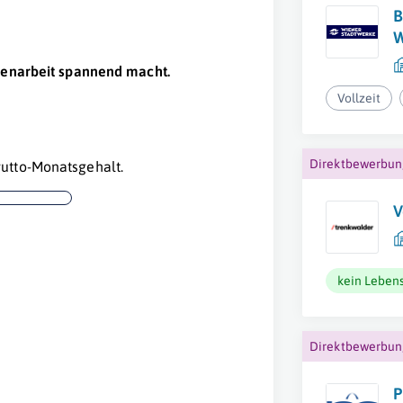
B
W
mmenarbeit spannend macht.
Vollzeit
Direktbewerbu
utto-Monatsgehalt.
V
kein Lebens
Direktbewerbu
P