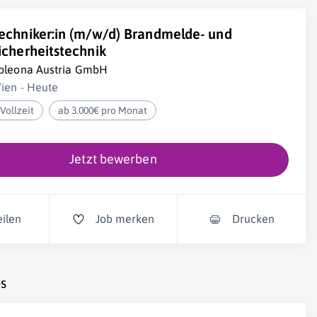
echniker:in (m/w/d) Brandmelde- und
icherheitstechnik
pleona Austria GmbH
ien - Heute
Vollzeit
ab 3.000€ pro Monat
Jetzt bewerben
eilen
Job merken
Drucken
s