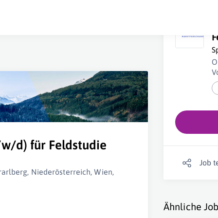
I
F
S
O
V
/w/d) für Feldstudie
Job t
rarlberg, Niederösterreich, Wien,
Ähnliche Job