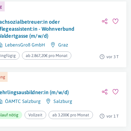
ng
achsozialbetreuer:in oder
flegeassistent:in - Wohnverbund
aldertgasse (m/w/d)
LebensGroß GmbH
Graz
ringfügig
ab 2.867,20€ pro Monat
vor 3 T
ung
ehrlingsausbildner:in (m/w/d)
ÖAMTC Salzburg
Salzburg
lauf nötig
Vollzeit
ab 3.200€ pro Monat
vor 1 T