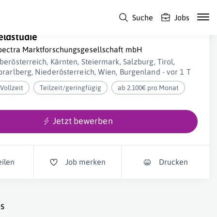
Suche
Jobs
nterviewpartner:in-Betreuer:in (m/w/d) für
eldstudie
pectra Marktforschungsgesellschaft mbH
berösterreich, Kärnten, Steiermark, Salzburg, Tirol,
orarlberg, Niederösterreich, Wien, Burgenland - vor 1 T
Vollzeit
Teilzeit/geringfügig
ab 2.100€ pro Monat
Jetzt bewerben
eilen
Job merken
Drucken
s