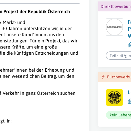
Direktbewerbu
n Projekt der Republik Österreich
F
e Markt- und
P
 30 Jahren unterstützen wir, in der
ent unsere Kund*innen aus den
W
stellungen. Für ein Projekt, das wir
nsere Kräfte, um eine große
die die künftigen Entscheidungen und
Teilzeit/ge
ilnehmer*innen bei der Erhebung und
 einen wesentlichen Beitrag, um den
Blitzbewerb
L
d Verkehr in ganz Österreich suchen
kein Lebens
t, in: