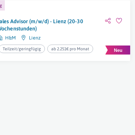
ng
ales Advisor (m/w/d) - Lienz (20-30
ochenstunden)
H&M
Lienz
Teilzeit/geringfügig
ab 2.251€ pro Monat