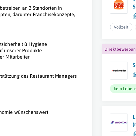
S
 betreiben an 3 Standorten in
pten, darunter Franchisekonzepte,
Vollzeit
tsicherheit & Hygiene
Direktbewerbu
uf unserer Produkte
er Mitarbeiter
S
stützung des Restaurant Managers
kein Lebens
ronomie wünschenswert
L
(