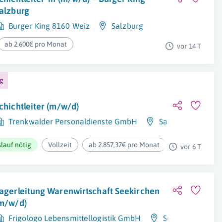
alzburg
Burger King 8160 Weiz
Salzburg
ab 2.600€ pro Monat
vor 14 T
ng
chichtleiter (m/w/d)
Trenkwalder Personaldienste GmbH
Sankt Georgen Be
lauf nötig
Vollzeit
ab 2.857,37€ pro Monat
vor 6 T
agerleitung Warenwirtschaft Seekirchen
m/w/d)
Frigologo Lebensmittellogistik GmbH
Seekirchen Am 