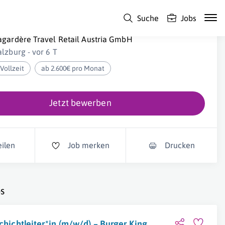
Suche
Jobs
chichtleiter*in (m/w/d) – Burger King Salzburg
agardère Travel Retail Austria GmbH
alzburg - vor 6 T
Vollzeit
ab 2.600€ pro Monat
Jetzt bewerben
eilen
Job merken
Drucken
s
chichtleiter*in (m/w/d) – Burger King