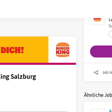
S
L
S
Job t
King Salzburg
Ähnliche Job
S