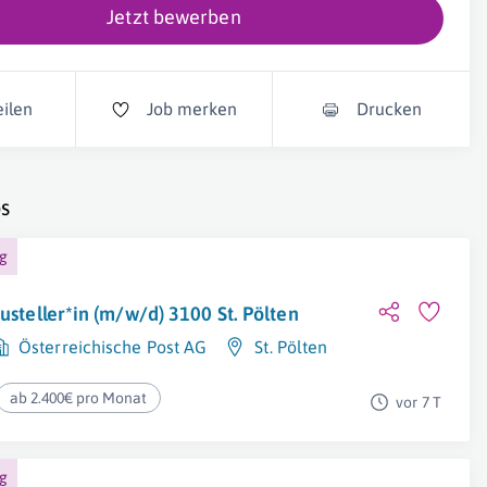
Jetzt bewerben
eilen
Job merken
Drucken
s
ng
usteller*in (m/w/d) 3100 St. Pölten
Österreichische Post AG
St. Pölten
ab 2.400€ pro Monat
vor 7 T
ng