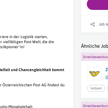
Job t
ere in der Logistik starten,
 vielfältigen Post-Welt, die die
Ähnliche Job
stikpionier*in!
Direktbewerbu
Z
 Vielfalt und Chancengleichheit kommt
 Österreichischen Post AG findest du
Vollzeit
Direktbewerbu
utto-Monatsgehalt.