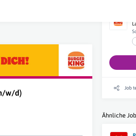
R
L
S
Job t
m/w/d)
Ähnliche Job
R