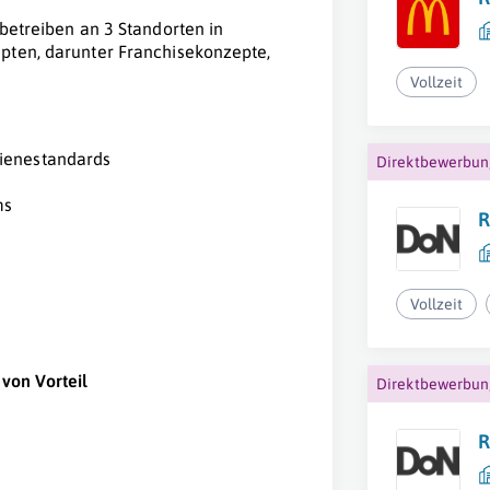
 betreiben an 3 Standorten in
pten, darunter Franchisekonzepte,
Vollzeit
gienestandards
Direktbewerbu
ms
R
Vollzeit
e
von Vorteil
Direktbewerbu
R