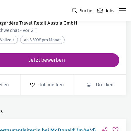
Suche
Jobs
estaurant Manager Burger King (m/w/d)
agardère Travel Retail Austria GmbH
chwechat - vor 2 T
Vollzeit
ab 3.300€ pro Monat
Jetzt bewerben
eilen
Job merken
Drucken
s
estaurantleiter:in bei McDonald’ (m/w/d)