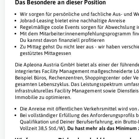
Das Besondere an dieser Position
Wir sorgen für persönliche und fachliche Aus- und W
Jobrad-Leasing bietet eine nachhaltige Anreise
Regelmäßige coole Events sorgen für Abwechslung im
Mit dem Mitarbeiter:innenempfehlungsprogramm find
Du kannst davon finanziell profitieren
Zu Mittag gehst Du nicht leer aus - wir haben versch
gestütztes Mittagessen
Die Apleona Austria GmbH bietet als einer der führende
integriertes Facility Management maßgeschneiderte L
Beispiel Büros, Rechenzentren, Shoppingcenter oder Ve
gesamten Lebenszyklus. Das Leistungsspektrum umfass
infrastrukturelles Facility Management sowie Dienstlei
Immobilie zu optimieren.
Die Anreise mit öffentlichen Verkehrsmittel wird von 
Bei vollständiger Erfüllung des Anforderungsprofils b
Qualifikation und Deiner Berufserfahrung, ein Brutto
Vollzeit 38,5 Std./W).
Du hast mehr als das Minimum z