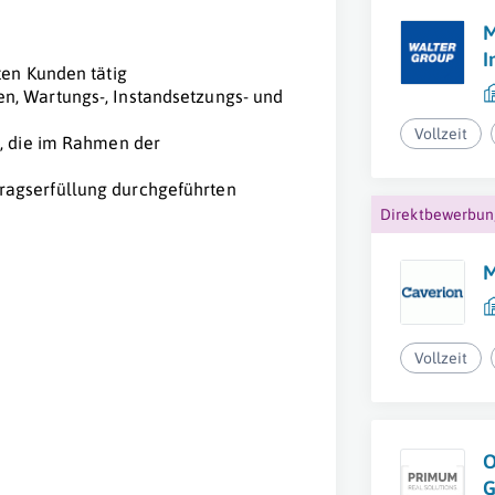
M
I
ten Kunden tätig
n, Wartungs-, Instandsetzungs- und
Vollzeit
n, die im Rahmen der
ragserfüllung durchgeführten
Direktbewerbu
M
r
Vollzeit
O
G