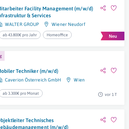
itarbeiter Facility Management (m/w/d)
nfrastruktur & Services
WALTER GROUP
Wiener Neudorf
ab 43.800€ pro Jahr
Homeoffice
ng
obiler Techniker (m/w/d)
Caverion Österreich GmbH
Wien
ab 3.300€ pro Monat
vor 1 T
bjektleiter Technisches
ebäudemanagement (m/w/d)