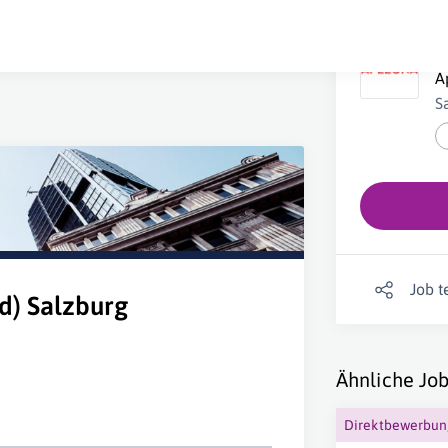
F
A
S
Job t
/d) Salzburg
Ähnliche Job
Direktbewerbu