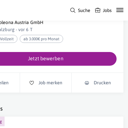
Suche
Jobs
acility Service Techniker:in (m/w/d) Salzburg
pleona Austria GmbH
alzburg - vor 6 T
Vollzeit
ab 3.000€ pro Monat
Jetzt bewerben
eilen
Job merken
Drucken
s
ng