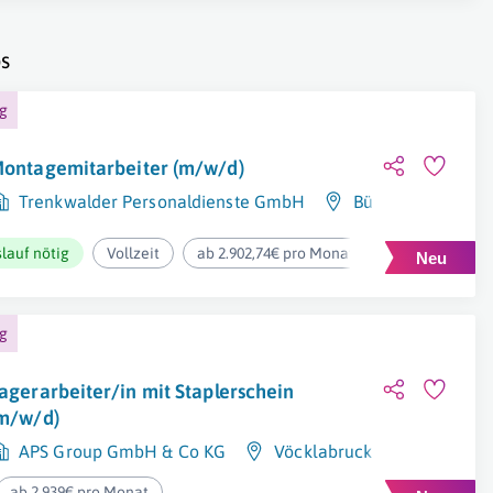
s
ng
ontagemitarbeiter (m/w/d)
Trenkwalder Personaldienste GmbH
Bürmoos
lauf nötig
Vollzeit
ab 2.902,74€ pro Monat
ng
agerarbeiter/in mit Staplerschein
m/w/d)
APS Group GmbH & Co KG
Vöcklabruck
ab 2.939€ pro Monat