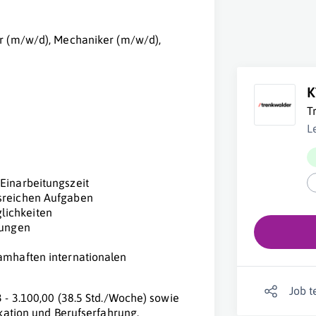
er (m/w/d), Mechaniker (m/w/d),
K
T
L
Einarbeitungszeit
gsreichen Aufgaben
lichkeiten
tungen
amhaften internationalen
Job t
 - 3.100,00 (38.5 Std./Woche) sowie
kation und Berufserfahrung.