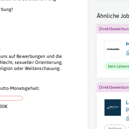
erbung!
Ähnliche Job
Direktbewerbu
M
!
n uns auf Bewerbungen und die
echt, sexueller Orientierung,
kein Lebens
Religion oder Weltanschauung.
Direktbewerbu
utto-Monatsgehalt.
L
,00€
(
Vollzeit