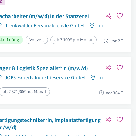
ng
acharbeiter (m/w/d) in der Stanzerei
Trenkwalder Personaldienste GmbH
Innsbruck
lauf nötig
Vollzeit
ab 3.100€ pro Monat
vor 2 T
ager & Logistik Spezialist*in (m/w/d)
JOBS Experts Industrieservice GmbH
Innsbruck
ab 2.321,30€ pro Monat
vor 30+ T
ertigungstechniker*in, Implantatfertigung
m/w/d)