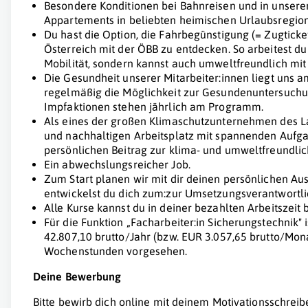
Besondere Konditionen bei Bahnreisen und in unsere
Appartements in beliebten heimischen Urlaubsregio
Du hast die Option, die Fahrbegünstigung (= Zugtick
Österreich mit der ÖBB zu entdecken. So arbeitest du
Mobilität, sondern kannst auch umweltfreundlich mit 
Die Gesundheit unserer Mitarbeiter:innen liegt uns a
regelmäßig die Möglichkeit zur Gesundenuntersuchu
Impfaktionen stehen jährlich am Programm.
Als eines der großen Klimaschutzunternehmen des La
und nachhaltigen Arbeitsplatz mit spannenden Aufg
persönlichen Beitrag zur klima- und umweltfreundlich
Ein abwechslungsreicher Job.
Zum Start planen wir mit dir deinen persönlichen Ausb
entwickelst du dich zum:zur Umsetzungsverantwortlic
Alle Kurse kannst du in deiner bezahlten Arbeitszeit
Für die Funktion „Facharbeiter:in Sicherungstechnik" 
42.807,10 brutto/Jahr (bzw. EUR 3.057,65 brutto/Mona
Wochenstunden vorgesehen.
Deine Bewerbung
Bitte bewirb dich online mit deinem Motivationsschreib