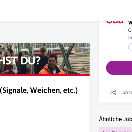
F
W
Ö
I
(Signale, Weichen, etc.)
Job t
Ähnliche Job