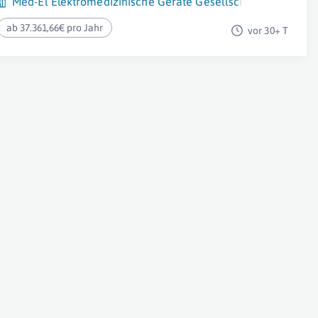
Med-El Elektromedizinische Geräte Gesellschaft m.b.H.
ab 37.361,66€ pro Jahr
vor 30+ T