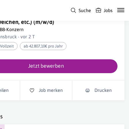
Suche
Jobs
acharbeiter:in Sicherungstechnik (Signale,
eichen, etc.) (m/w/d)
BB-Konzern
nnsbruck - vor 2 T
Vollzeit
ab 42.807,10€ pro Jahr
Jetzt bewerben
eilen
Job merken
Drucken
s