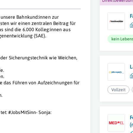
Direktbewerbu
F
r unsere Bahnkund:innen zur
sten wir einen zentralen Beitrag für
s sind die 6.000 Kolleg:innen aus
enentwicklung (SAE).
kein Lebens
 der Sicherungstechnik wie Weichen,
L
e.
n.
e das Führen von Aufzeichnungen für
Vollzeit
n.
tet: #JobsMitSinn- Sonja:
F
(