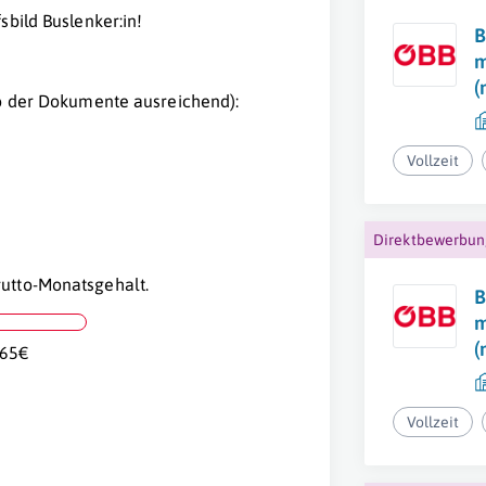
sbild Buslenker:in!
B
m
(
to der Dokumente ausreichend):
Vollzeit
Direktbewerbu
utto-Monatsgehalt.
B
m
(
,65€
Vollzeit