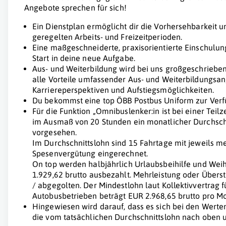
Angebote sprechen für sich!
Ein Dienstplan ermöglicht dir die Vorhersehbarkeit u
geregelten Arbeits- und Freizeitperioden.
Eine maßgeschneiderte, praxisorientierte Einschulun
Start in deine neue Aufgabe.
Aus- und Weiterbildung wird bei uns großgeschrieben
alle Vorteile umfassender Aus- und Weiterbildungsa
Karriereperspektiven und Aufstiegsmöglichkeiten.
Du bekommst eine top ÖBB Postbus Uniform zur Verfü
Für die Funktion „Omnibuslenker:in ist bei einer Teil
im Ausmaß von 20 Stunden ein monatlicher Durchschn
vorgesehen.
Im Durchschnittslohn sind 15 Fahrtage mit jeweils me
Spesenvergütung eingerechnet.
On top werden halbjährlich Urlaubsbeihilfe und We
1.929,62 brutto ausbezahlt. Mehrleistung oder Über
/ abgegolten. Der Mindestlohn laut Kollektivvertrag 
Autobusbetrieben beträgt EUR 2.968,65 brutto pro Mon
Hingewiesen wird darauf, dass es sich bei den Werte
die vom tatsächlichen Durchschnittslohn nach oben