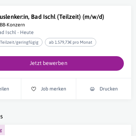
uslenker:in, Bad Ischl (Teilzeit) (m/w/d)
BB-Konzern
ad Ischl - Heute
Teilzeit/geringfügig
ab 1.579,73€ pro Monat
Jetzt bewerben
eilen
Job merken
Drucken
s
ng