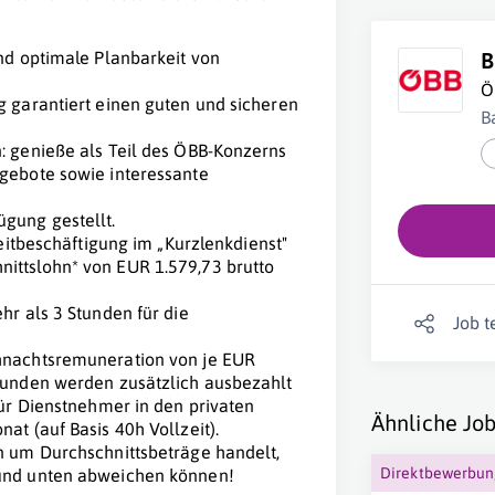
B
nd optimale Planbarkeit von
Ö
g garantiert einen guten und sicheren
B
: genieße als Teil des ÖBB-Konzerns
ngebote sowie interessante
gung gestellt.
zeitbeschäftigung im „Kurzlenkdienst"
ittslohn* von EUR 1.579,73 brutto
hr als 3 Stunden für die
Job t
ihnachtsremuneration von je EUR
stunden werden zusätzlich ausbezahlt
für Dienstnehmer in den privaten
Ähnliche Job
at (auf Basis 40h Vollzeit).
n um Durchschnittsbeträge handelt,
Direktbewerbu
 und unten abweichen können!