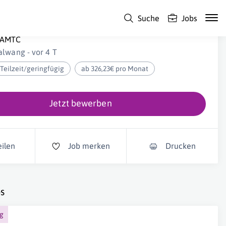
Suche
Jobs
einigungskraft (m/w/d)
AMTC
alwang - vor 4 T
Teilzeit/geringfügig
ab 326,23€ pro Monat
Jetzt bewerben
eilen
Job merken
Drucken
s
ng