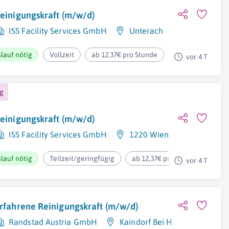
einigungskraft (m/w/d)
ISS Facility Services GmbH
Unterach
lauf nötig
Vollzeit
ab 12,37€ pro Stunde
vor 4 T
ng
einigungskraft (m/w/d)
ISS Facility Services GmbH
1220 Wien
lauf nötig
Teilzeit/geringfügig
ab 12,37€ pro Stunde
vor 4 T
rfahrene Reinigungskraft (m/w/d)
Randstad Austria GmbH
Kaindorf Bei Hartberg