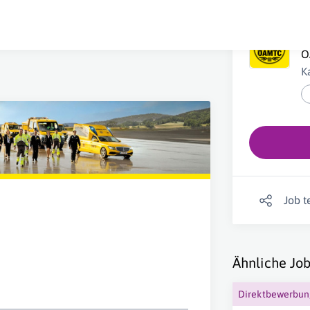
R
Ö
K
Job t
Ähnliche Job
Direktbewerbu