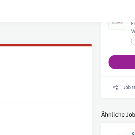
S
F
W
Job t
Ähnliche Job
S