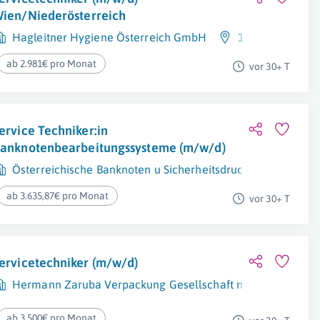
ien/Niederösterreich
Hagleitner Hygiene Österreich GmbH
1230 Wien
ab 2.981€ pro Monat
vor 30+ T
ervice Techniker:in
anknotenbearbeitungssysteme (m/w/d)
Österreichische Banknoten u Sicherheitsdruck GmbH
ab 3.635,87€ pro Monat
vor 30+ T
ervicetechniker (m/w/d)
Hermann Zaruba Verpackung Gesellschaft m.b.H.
Ste
ab 3.500€ pro Monat