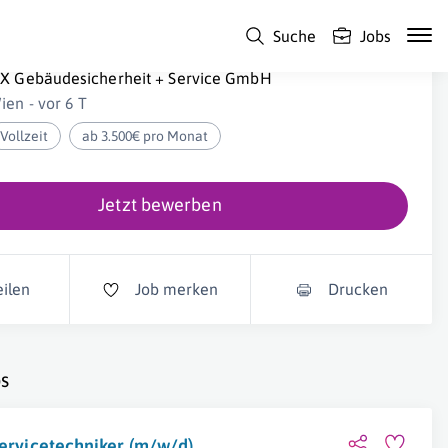
Suche
Jobs
ervicetechniker (m/w/d)
IX Gebäudesicherheit + Service GmbH
ien - vor 6 T
Vollzeit
ab 3.500€ pro Monat
Jetzt bewerben
eilen
Job merken
Drucken
s
ervicetechniker (m/w/d)