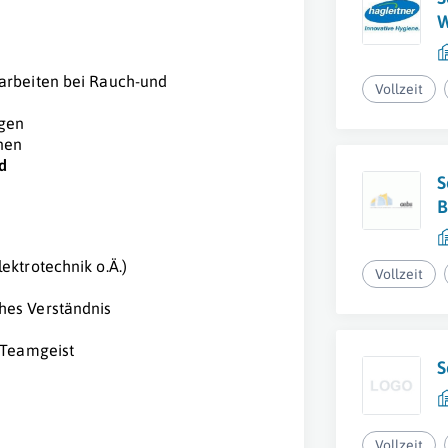
W
arbeiten bei Rauch-und
Vollzeit
agen
nen
d
S
B
ektrotechnik o.Ä.)
Vollzeit
hes Verständnis
 Teamgeist
S
Vollzeit