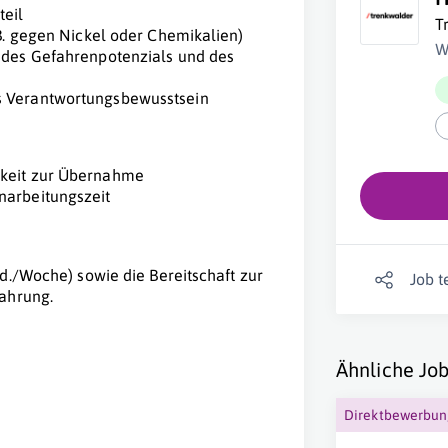
teil
T
 B. gegen Nickel oder Chemikalien)
W
d des Gefahrenpotenzials und des
s Verantwortungsbewusstsein
hkeit zur Übernahme
narbeitungszeit
d./Woche) sowie die Bereitschaft zur
Job t
fahrung.
Ähnliche Job
Direktbewerbu