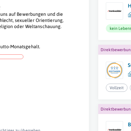
H
!
n uns auf Bewerbungen und die
echt, sexueller Orientierung,
Religion oder Weltanschauung.
kein Lebens
utto-Monatsgehalt.
Direktbewerbu
S
Vollzeit
Direktbewerbu
B
ichtiges zu übersehen.