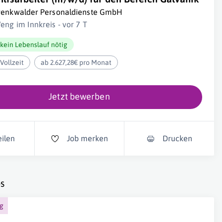
renkwalder Personaldienste GmbH
eng im Innkreis - vor 7 T
kein Lebenslauf nötig
Vollzeit
ab 2.627,28€ pro Monat
Jetzt bewerben
eilen
Job merken
Drucken
s
ng