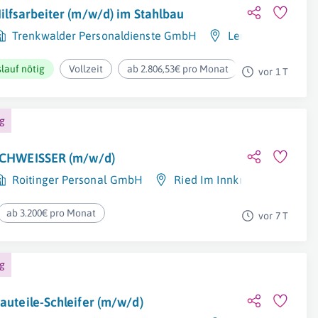
ilfsarbeiter (m/w/d) im Stahlbau
Trenkwalder Personaldienste GmbH
Lengau
lauf nötig
Vollzeit
ab 2.806,53€ pro Monat
vor 1 T
ng
CHWEISSER (m/w/d)
Roitinger Personal GmbH
Ried Im Innkreis
ab 3.200€ pro Monat
vor 7 T
ng
auteile-Schleifer (m/w/d)