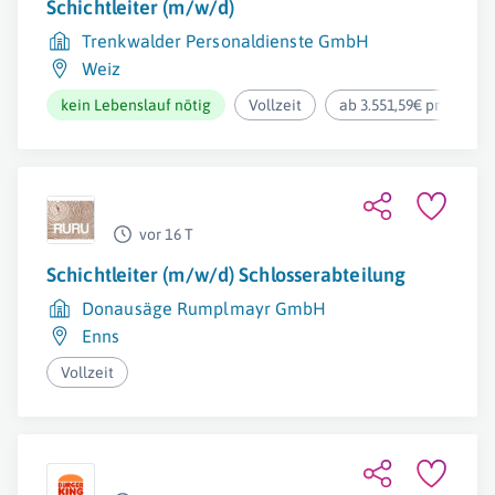
Schichtleiter (m/w/d)
Trenkwalder Personaldienste GmbH
Weiz
kein Lebenslauf nötig
Vollzeit
ab 3.551,59€ pro Mona
vor 16 T
Schichtleiter (m/w/d) Schlosserabteilung
Donausäge Rumplmayr GmbH
Enns
Vollzeit