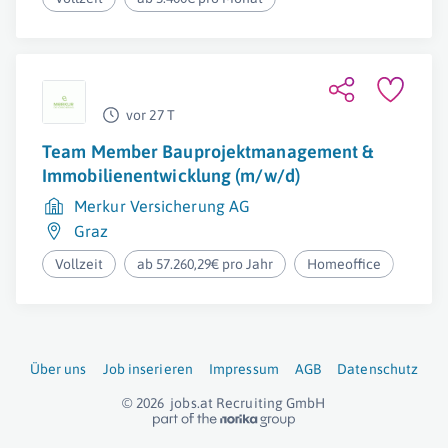
vor 27 T
Team Member Bauprojektmanagement &
Immobilienentwicklung (m/w/d)
Merkur Versicherung AG
Graz
Vollzeit
ab 57.260,29€ pro Jahr
Homeoffice
Über uns
Job inserieren
Impressum
AGB
Datenschutz
© 2026
jobs.at
Recruiting GmbH