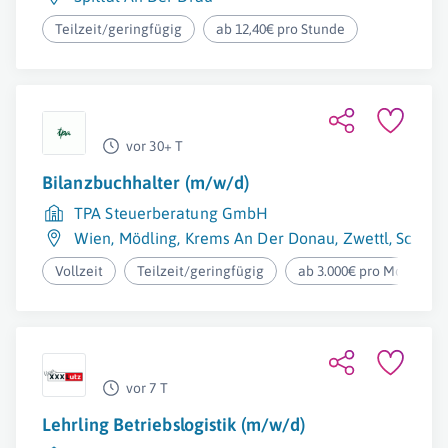
Teilzeit/geringfügig
ab 12,40€ pro Stunde
vor 30+ T
Bilanzbuchhalter (m/w/d)
TPA Steuerberatung GmbH
Wien
,
Mödling
,
Krems An Der Donau
,
Zwettl
,
Schre
Vollzeit
Teilzeit/geringfügig
ab 3.000€ pro Monat
vor 7 T
Lehrling Betriebslogistik (m/w/d)