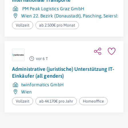
PM Peak Logistics Graz GmbH
Wien 22. Bezirk (Donaustadt)
,
Pasching
,
Seiersberg-
Vollzeit
ab 2.500€ pro Monat
vor 6 T
Administrative (juristische) Unterstützung IT-
Einkäufer (all genders)
twinformatics GmbH
Wien
Vollzeit
ab 44.170€ pro Jahr
Homeoffice